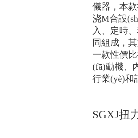
儀器
浇M合設(sh
入、
同組成，其測試
一款性價比很
(fā)動機、內(
行業(yè)
SGXJ