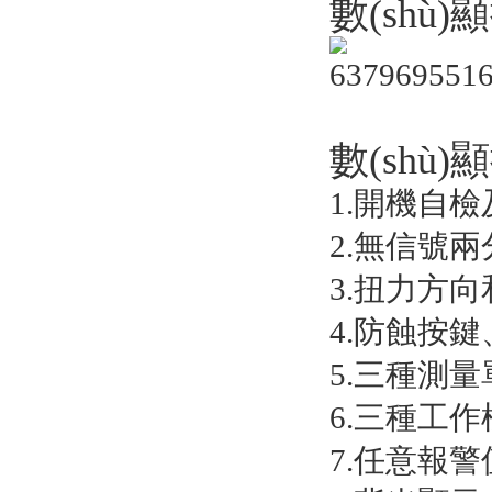
數(shù
數(shù
1.開機自檢及
2.無信號兩分
3.扭力方
4.防蝕按鍵、
5.三種測量單
6.三種工作模
7.任意報警值設