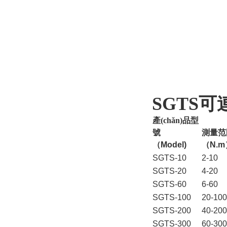
SGTS
可連
產(chǎn)品型
號
測量范
（Model)
（N.m
SGTS-10
2-10
SGTS-20
4-20
SGTS-60
6-60
SGTS-100
20-100
SGTS-200
40-200
SGTS-300
60-300