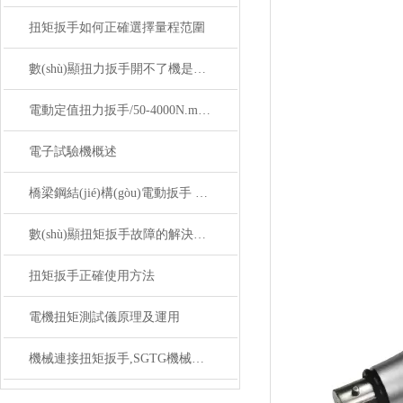
扭矩扳手如何正確選擇量程范圍
數(shù)顯扭力扳手開不了機是什么原因
電動定值扭力扳手/50-4000N.m可調(diào)式電動定值扭力扳手價格
電子試驗機概述
橋梁鋼結(jié)構(gòu)電動扳手 電動數(shù)顯扭力扳手 可調(diào)式電動數(shù)顯扭力槍廠家價格
數(shù)顯扭矩扳手故障的解決方法
扭矩扳手正確使用方法
電機扭矩測試儀原理及運用
機械連接扭矩扳手,SGTG機械式連接扭矩預置扳手