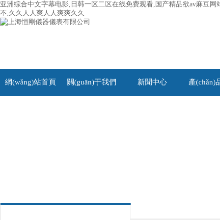
亚洲综合中文字幕电影,日韩一区二区在线免费观看,国产精品欲av麻豆网站
不,久久人人爽人人爽爽久久
網(wǎng)站首頁
關(guān)于我們
新聞中心
產(chǎn