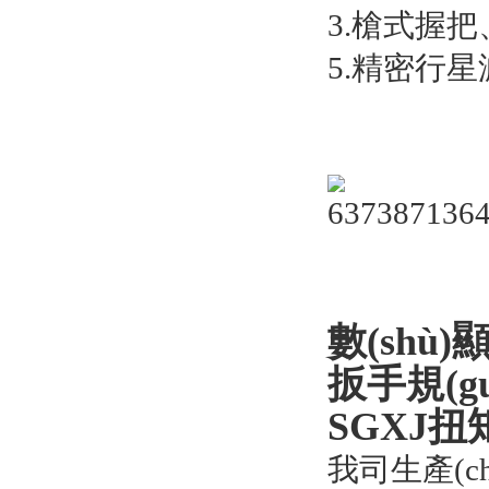
3.槍式握把
5.精密行星
數(shù)
扳手規(g
SGXJ
我司生產(