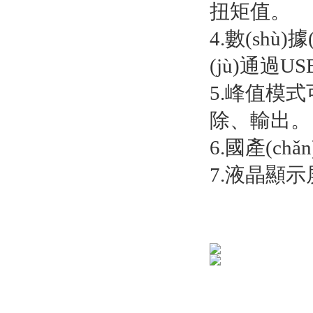
扭矩值。
4.數(shù
(jù)通過
5.峰值模式可存
除、輸出。
6.國產(ch
7.液晶顯